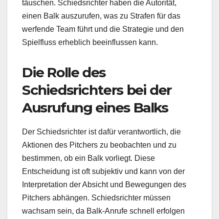
täuschen. Schiedsrichter haben die Autorität,
einen Balk auszurufen, was zu Strafen für das
werfende Team führt und die Strategie und den
Spielfluss erheblich beeinflussen kann.
Die Rolle des
Schiedsrichters bei der
Ausrufung eines Balks
Der Schiedsrichter ist dafür verantwortlich, die
Aktionen des Pitchers zu beobachten und zu
bestimmen, ob ein Balk vorliegt. Diese
Entscheidung ist oft subjektiv und kann von der
Interpretation der Absicht und Bewegungen des
Pitchers abhängen. Schiedsrichter müssen
wachsam sein, da Balk-Anrufe schnell erfolgen