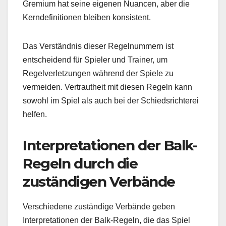
Gremium hat seine eigenen Nuancen, aber die
Kerndefinitionen bleiben konsistent.
Das Verständnis dieser Regelnummern ist
entscheidend für Spieler und Trainer, um
Regelverletzungen während der Spiele zu
vermeiden. Vertrautheit mit diesen Regeln kann
sowohl im Spiel als auch bei der Schiedsrichterei
helfen.
Interpretationen der Balk-
Regeln durch die
zuständigen Verbände
Verschiedene zuständige Verbände geben
Interpretationen der Balk-Regeln, die das Spiel