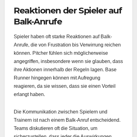
Reaktionen der Spieler auf
Balk-Anrufe
Spieler haben oft starke Reaktionen auf Balk-
Anrufe, die von Frustration bis Verwirrung reichen
können. Pitcher fühlen sich möglicherweise
angegriffen, insbesondere wenn sie glauben, dass
ihre Aktionen innerhalb der Regeln lagen. Base
Runner hingegen können mit Aufregung
reagieren, da sie wissen, dass sie einen Vorteil
erlangt haben.
Die Kommunikation zwischen Spielern und
Trainern ist nach einem Balk-Anruf entscheidend.
Teams diskutieren oft die Situation, um
sicherzustellen, dass jeder die Auswirkungen