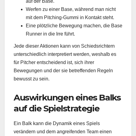
auf der Base.
Werfen zu einer Base, während man nicht
mit dem Pitching-Gummi in Kontakt steht.
Eine plötzliche Bewegung machen, die Base
Runner in die Irre führt.
Jede dieser Aktionen kann von Schiedsrichtern
unterschiedlich interpretiert werden, weshalb es
für Pitcher entscheidend ist, sich ihrer
Bewegungen und der sie betreffenden Regeln
bewusst zu sein.
Auswirkungen eines Balks
auf die Spielstrategie
Ein Balk kann die Dynamik eines Spiels
verändern und dem angreifenden Team einen