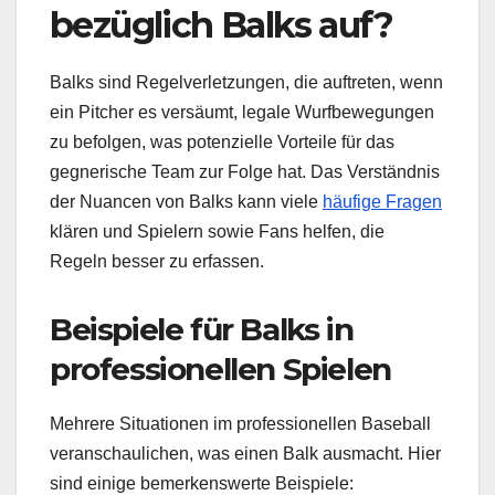
bezüglich Balks auf?
Balks sind Regelverletzungen, die auftreten, wenn
ein Pitcher es versäumt, legale Wurfbewegungen
zu befolgen, was potenzielle Vorteile für das
gegnerische Team zur Folge hat. Das Verständnis
der Nuancen von Balks kann viele
häufige Fragen
klären und Spielern sowie Fans helfen, die
Regeln besser zu erfassen.
Beispiele für Balks in
professionellen Spielen
Mehrere Situationen im professionellen Baseball
veranschaulichen, was einen Balk ausmacht. Hier
sind einige bemerkenswerte Beispiele: