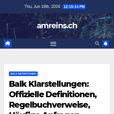
Skip
Thu. Jun 18th, 2026
12:15:15 PM
to
content
amreins.ch
BALK-DEFINITIONEN
Balk Klarstellungen:
Offizielle Definitionen,
Regelbuchverweise,