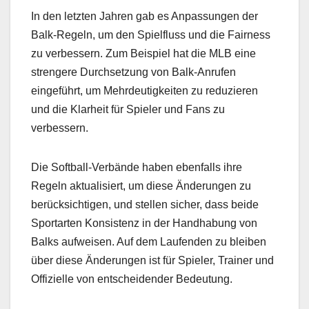
In den letzten Jahren gab es Anpassungen der
Balk-Regeln, um den Spielfluss und die Fairness
zu verbessern. Zum Beispiel hat die MLB eine
strengere Durchsetzung von Balk-Anrufen
eingeführt, um Mehrdeutigkeiten zu reduzieren
und die Klarheit für Spieler und Fans zu
verbessern.
Die Softball-Verbände haben ebenfalls ihre
Regeln aktualisiert, um diese Änderungen zu
berücksichtigen, und stellen sicher, dass beide
Sportarten Konsistenz in der Handhabung von
Balks aufweisen. Auf dem Laufenden zu bleiben
über diese Änderungen ist für Spieler, Trainer und
Offizielle von entscheidender Bedeutung.