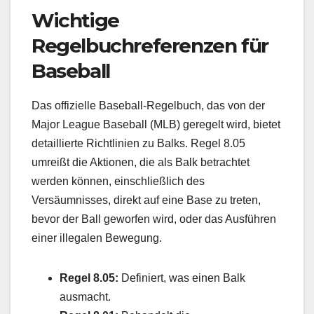
Wichtige
Regelbuchreferenzen für
Baseball
Das offizielle Baseball-Regelbuch, das von der
Major League Baseball (MLB) geregelt wird, bietet
detaillierte Richtlinien zu Balks. Regel 8.05
umreißt die Aktionen, die als Balk betrachtet
werden können, einschließlich des
Versäumnisses, direkt auf eine Base zu treten,
bevor der Ball geworfen wird, oder das Ausführen
einer illegalen Bewegung.
Regel 8.05:
Definiert, was einen Balk
ausmacht.