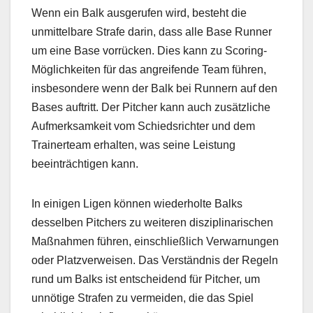
Wenn ein Balk ausgerufen wird, besteht die
unmittelbare Strafe darin, dass alle Base Runner
um eine Base vorrücken. Dies kann zu Scoring-
Möglichkeiten für das angreifende Team führen,
insbesondere wenn der Balk bei Runnern auf den
Bases auftritt. Der Pitcher kann auch zusätzliche
Aufmerksamkeit vom Schiedsrichter und dem
Trainerteam erhalten, was seine Leistung
beeinträchtigen kann.
In einigen Ligen können wiederholte Balks
desselben Pitchers zu weiteren disziplinarischen
Maßnahmen führen, einschließlich Verwarnungen
oder Platzverweisen. Das Verständnis der Regeln
rund um Balks ist entscheidend für Pitcher, um
unnötige Strafen zu vermeiden, die das Spiel