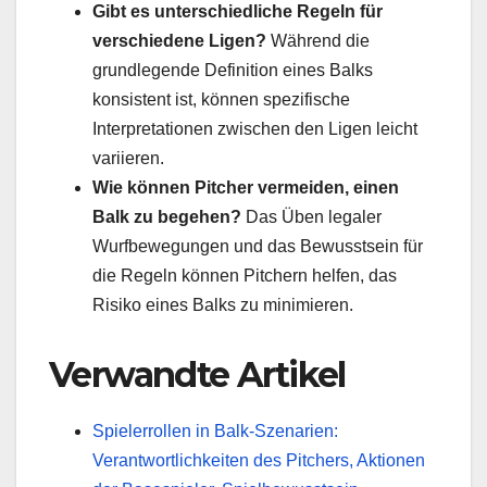
Gibt es unterschiedliche Regeln für
verschiedene Ligen?
Während die
grundlegende Definition eines Balks
konsistent ist, können spezifische
Interpretationen zwischen den Ligen leicht
variieren.
Wie können Pitcher vermeiden, einen
Balk zu begehen?
Das Üben legaler
Wurfbewegungen und das Bewusstsein für
die Regeln können Pitchern helfen, das
Risiko eines Balks zu minimieren.
Verwandte Artikel
Spielerrollen in Balk-Szenarien:
Verantwortlichkeiten des Pitchers, Aktionen