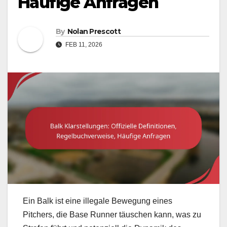
Häufige Anfragen
By
Nolan Prescott
FEB 11, 2026
Ein Balk ist eine illegale Bewegung eines
Pitchers, die Base Runner täuschen kann, was zu