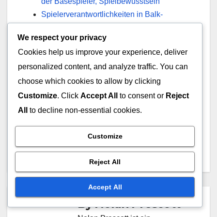
der Basespieler, Spielbewusstsein
Spielerverantwortlichkeiten in Balk-
Situationen: Basenlauf, Pitching-Aktionen,
We respect your privacy
Spielstrategie
Cookies help us improve your experience, deliver
Spielerkommunikation bei Balken:
personalized content, and analyze traffic. You can
Teamkollegen signalisieren, Anrufe
verstehen, Spielbewusstsein
choose which cookies to allow by clicking
Customize
. Click
Accept All
to consent or
Reject
All
to decline non-essential cookies.
Post
Balk-Folgen: Strafen,
Balk-Beispiele: Major
Customize
Basispreise,
League, Jugend-Baseball,
navigation
Spielauswirkungen
historische Fälle
Reject All
Accept All
By
Nolan Prescott