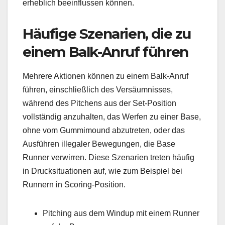
erheblich beeinflussen können.
Häufige Szenarien, die zu
einem Balk-Anruf führen
Mehrere Aktionen können zu einem Balk-Anruf
führen, einschließlich des Versäumnisses,
während des Pitchens aus der Set-Position
vollständig anzuhalten, das Werfen zu einer Base,
ohne vom Gummimound abzutreten, oder das
Ausführen illegaler Bewegungen, die Base
Runner verwirren. Diese Szenarien treten häufig
in Drucksituationen auf, wie zum Beispiel bei
Runnern in Scoring-Position.
Pitching aus dem Windup mit einem Runner