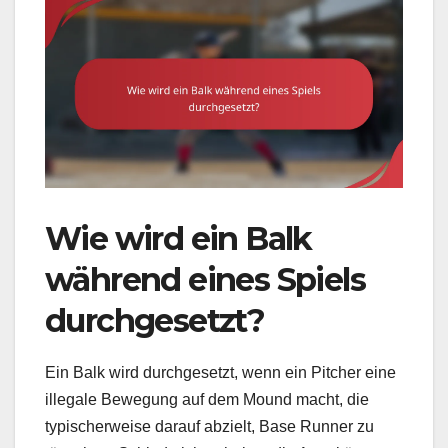
Wie wird ein Balk
während eines Spiels
durchgesetzt?
Ein Balk wird durchgesetzt, wenn ein Pitcher eine
illegale Bewegung auf dem Mound macht, die
typischerweise darauf abzielt, Base Runner zu