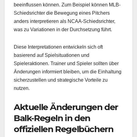
beeinflussen können. Zum Beispiel können MLB-
Schiedsrichter die Bewegung eines Pitchers
anders interpretieren als NCAA-Schiedsrichter,
was zu Variationen in der Durchsetzung führt.
Diese Interpretationen entwickeln sich oft
basierend auf Spielsituationen und
Spieleraktionen. Trainer und Spieler sollten über
Änderungen informiert bleiben, um die Einhaltung
sicherzustellen und strategische Vorteile zu
nutzen.
Aktuelle Änderungen der
Balk-Regeln in den
offiziellen Regelbüchern