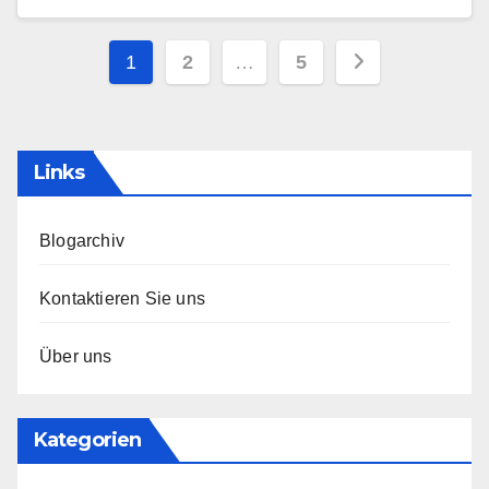
Posts
1
2
…
5
pagination
Links
Blogarchiv
Kontaktieren Sie uns
Über uns
Kategorien