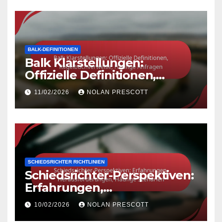
BALK-DEFINITIONEN
Balk Klarstellungen:
Offizielle Definitionen,
Regelbuchverweise, Häufige
11/02/2026
NOLAN PRESCOTT
Anfragen
SCHIEDSRICHTER RICHTLINIEN
Schiedsrichter-Perspektiven:
Erfahrungen,
Herausforderungen, Häufige
10/02/2026
NOLAN PRESCOTT
Szenarien