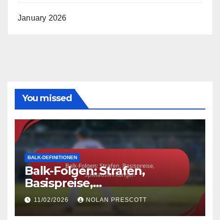
January 2026
You missed
BALK-DEFINITIONEN
Balk-Folgen: Strafen,
Basispreise,
Spielauswirkungen
11/02/2026
NOLAN PRESCOTT