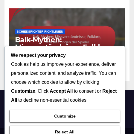
SCHIEDSRICHTER RICHTLINIEN
Balk-Mythen:
Missverständnisse, Folklore,
Überzeugungen der Spieler
We respect your privacy
05/02/2026
NOLAN PRESCOTT
Cookies help us improve your experience, deliver
personalized content, and analyze traffic. You can
choose which cookies to allow by clicking
Customize
. Click
Accept All
to consent or
Reject
All
to decline non-essential cookies.
amreins.ch
Customize
Reject All