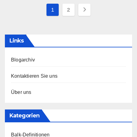
Posts
1
2
pagination
Links
Blogarchiv
Kontaktieren Sie uns
Über uns
Kategorien
Balk-Definitionen