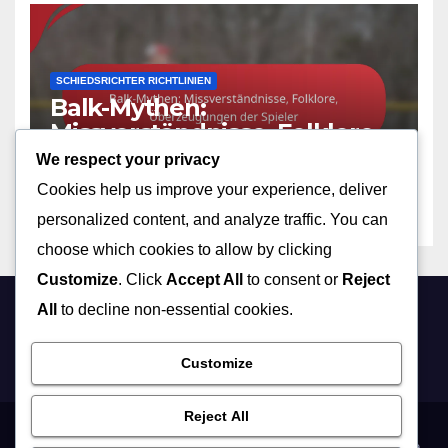
SCHIEDSRICHTER RICHTLINIEN
Balk-Mythen:
Missverständnisse, Folklore,
Überzeugungen der Spieler
We respect your privacy
05/02/2026
NOLAN PRESCOTT
Cookies help us improve your experience, deliver
personalized content, and analyze traffic. You can
choose which cookies to allow by clicking
Customize
. Click
Accept All
to consent or
Reject
All
to decline non-essential cookies.
amreins.ch
Customize
Reject All
Cookie-Richtlinie
Über uns
Kontaktieren Sie uns
Datenschutzrichtlinie