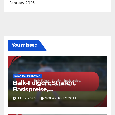
January 2026
You missed
BALK-DEFINITIONEN
Balk-Folgen: Strafen,
Basispreise,
Spielauswirkungen
11/02/2026
NOLAN PRESCOTT