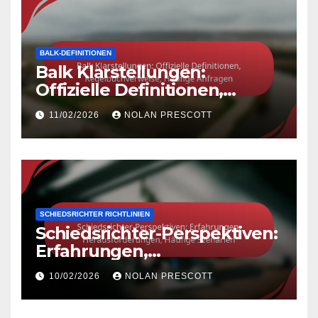
BALK-DEFINITIONEN
Balk Klarstellungen:
Offizielle Definitionen,
Regelbuchverweise, Häufige
11/02/2026
NOLAN PRESCOTT
Anfragen
SCHIEDSRICHTER RICHTLINIEN
Schiedsrichter-Perspektiven:
Erfahrungen,
Herausforderungen, Häufige
10/02/2026
NOLAN PRESCOTT
Szenarien