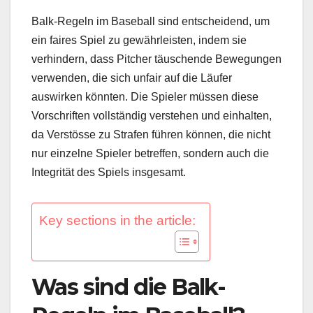
Balk-Regeln im Baseball sind entscheidend, um
ein faires Spiel zu gewährleisten, indem sie
verhindern, dass Pitcher täuschende Bewegungen
verwenden, die sich unfair auf die Läufer
auswirken könnten. Die Spieler müssen diese
Vorschriften vollständig verstehen und einhalten,
da Verstösse zu Strafen führen können, die nicht
nur einzelne Spieler betreffen, sondern auch die
Integrität des Spiels insgesamt.
Key sections in the article:
Was sind die Balk-