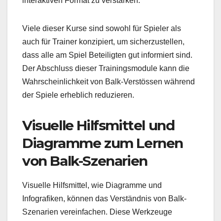
interaktiven Format zu verstärken.
Viele dieser Kurse sind sowohl für Spieler als
auch für Trainer konzipiert, um sicherzustellen,
dass alle am Spiel Beteiligten gut informiert sind.
Der Abschluss dieser Trainingsmodule kann die
Wahrscheinlichkeit von Balk-Verstössen während
der Spiele erheblich reduzieren.
Visuelle Hilfsmittel und
Diagramme zum Lernen
von Balk-Szenarien
Visuelle Hilfsmittel, wie Diagramme und
Infografiken, können das Verständnis von Balk-
Szenarien vereinfachen. Diese Werkzeuge