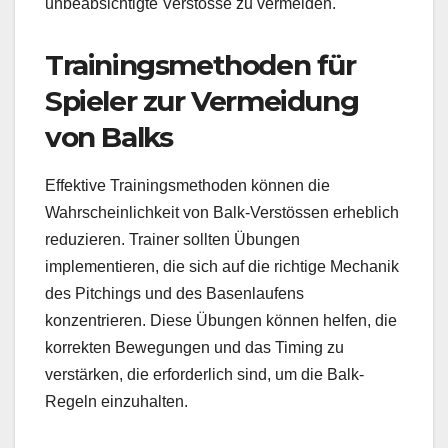
unbeabsichtigte Verstösse zu vermeiden.
Trainingsmethoden für
Spieler zur Vermeidung
von Balks
Effektive Trainingsmethoden können die
Wahrscheinlichkeit von Balk-Verstössen erheblich
reduzieren. Trainer sollten Übungen
implementieren, die sich auf die richtige Mechanik
des Pitchings und des Basenlaufens
konzentrieren. Diese Übungen können helfen, die
korrekten Bewegungen und das Timing zu
verstärken, die erforderlich sind, um die Balk-
Regeln einzuhalten.