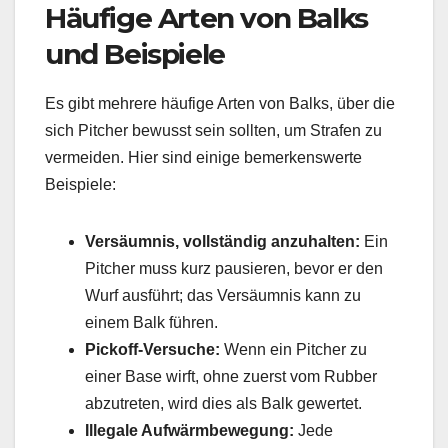
Häufige Arten von Balks
und Beispiele
Es gibt mehrere häufige Arten von Balks, über die
sich Pitcher bewusst sein sollten, um Strafen zu
vermeiden. Hier sind einige bemerkenswerte
Beispiele:
Versäumnis, vollständig anzuhalten:
Ein
Pitcher muss kurz pausieren, bevor er den
Wurf ausführt; das Versäumnis kann zu
einem Balk führen.
Pickoff-Versuche:
Wenn ein Pitcher zu
einer Base wirft, ohne zuerst vom Rubber
abzutreten, wird dies als Balk gewertet.
Illegale Aufwärmbewegung:
Jede