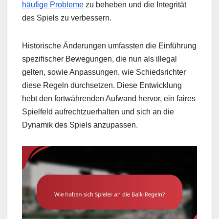
häufige Probleme
zu beheben und die Integrität
des Spiels zu verbessern.
Historische Änderungen umfassten die Einführung
spezifischer Bewegungen, die nun als illegal
gelten, sowie Anpassungen, wie Schiedsrichter
diese Regeln durchsetzen. Diese Entwicklung
hebt den fortwährenden Aufwand hervor, ein faires
Spielfeld aufrechtzuerhalten und sich an die
Dynamik des Spiels anzupassen.