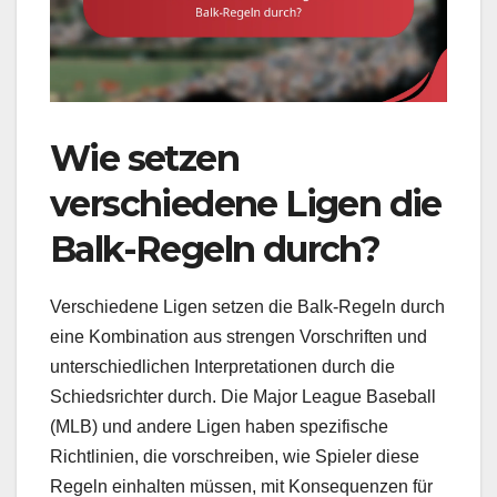
Wie setzen
verschiedene Ligen die
Balk-Regeln durch?
Verschiedene Ligen setzen die Balk-Regeln durch
eine Kombination aus strengen Vorschriften und
unterschiedlichen Interpretationen durch die
Schiedsrichter durch. Die Major League Baseball
(MLB) und andere Ligen haben spezifische
Richtlinien, die vorschreiben, wie Spieler diese
Regeln einhalten müssen, mit Konsequenzen für