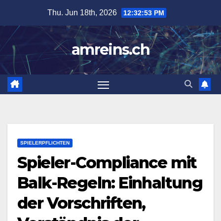
Skip
Thu. Jun 18th, 2026
12:32:54 PM
to
content
amreins.ch
SPIELERPFLICHTEN
Spieler-Compliance mit
Balk-Regeln: Einhaltung
der Vorschriften,