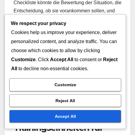
Checkliste könnte die Bewertung der Situation, die
Entscheidung, ob sie vorankommen sollen, und
die Kommunikation mit Teamkollegen umfassen.
We respect your privacy
Das Üben dieser Reaktionen während des
Cookies help us improve your experience, deliver
Trainings kann helfen, diese Antworten in realen
personalized content, and analyze traffic. You can
Spielszenarien zu festigen.
choose which cookies to allow by clicking
Customize
. Click
Accept All
to consent or
Reject
Darüber hinaus sollten die Spieler Strategien mit
All
to decline non-essential cookies.
ihren Trainern und Teamkollegen besprechen, um
sicherzustellen, dass alle auf dem gleichen Stand
sind, wie sie auf Balksignale reagieren sollen.
Customize
Dieses gemeinsame Verständnis kann die
Reject All
Teamleistung verbessern und die
Wahrscheinlichkeit von Fehlern verringern.
Accept All
Trainingseinheiten für