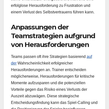
erfolglose Herausforderung zu Frustration und
einem Verlust des Selbstvertrauens führen kann.
Anpassungen der
Teamstrategien aufgrund
von Herausforderungen
Teams passen oft ihre Strategien basierend
auf
der
Wahrscheinlichkeit erfolgreicher
Herausforderungen an. Trainer entscheiden
möglicherweise, Herausforderungen für kritische
Momente aufzusparen und die potenziellen
Vorteile gegen das Risiko eines Verlusts der
Auszeit abzuwägen. Diese strategische
Entscheidungsfindung kann das Spiel-Calling und