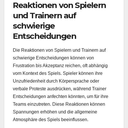
Reaktionen von Spielern
und Trainern auf
schwierige
Entscheidungen
Die Reaktionen von Spielern und Trainern auf
schwierige Entscheidungen können von
Frustration bis Akzeptanz reichen, oft abhängig
vom Kontext des Spiels. Spieler können ihre
Unzufriedenheit durch Körpersprache oder
verbale Proteste ausdrücken, während Trainer
Entscheidungen anfechten könnten, um für ihre
Teams einzutreten. Diese Reaktionen können
Spannungen erhöhen und die allgemeine
Atmosphäre des Spiels beeinflussen.