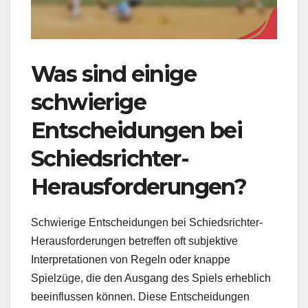
Was sind einige
schwierige
Entscheidungen bei
Schiedsrichter-
Herausforderungen?
Schwierige Entscheidungen bei Schiedsrichter-
Herausforderungen betreffen oft subjektive
Interpretationen von Regeln oder knappe
Spielzüge, die den Ausgang des Spiels erheblich
beeinflussen können. Diese Entscheidungen