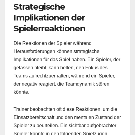
Strategische
Implikationen der
Spielerreaktionen
Die Reaktionen der Spieler während
Herausforderungen können strategische
Implikationen für das Spiel haben. Ein Spieler, der
gelassen bleibt, kann helfen, den Fokus des
Teams aufrechtzuerhalten, während ein Spieler,
der negativ reagiert, die Teamdynamik stören
könnte.
Trainer beobachten oft diese Reaktionen, um die
Einsatzbereitschaft und den mentalen Zustand der
Spieler zu beurteilen. Ein sichtbar aufgebrachter
Spieler könnte in den folgenden Spielzügen