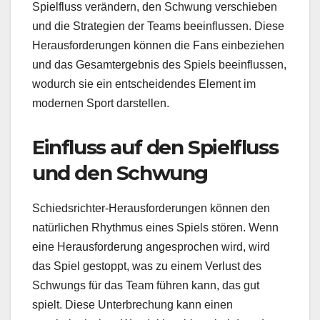
Spielfluss verändern, den Schwung verschieben
und die Strategien der Teams beeinflussen. Diese
Herausforderungen können die Fans einbeziehen
und das Gesamtergebnis des Spiels beeinflussen,
wodurch sie ein entscheidendes Element im
modernen Sport darstellen.
Einfluss auf den Spielfluss
und den Schwung
Schiedsrichter-Herausforderungen können den
natürlichen Rhythmus eines Spiels stören. Wenn
eine Herausforderung angesprochen wird, wird
das Spiel gestoppt, was zu einem Verlust des
Schwungs für das Team führen kann, das gut
spielt. Diese Unterbrechung kann einen