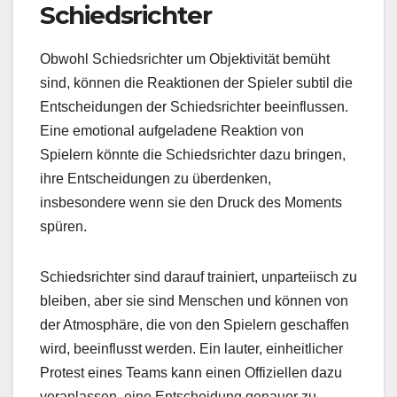
Schiedsrichter
Obwohl Schiedsrichter um Objektivität bemüht
sind, können die Reaktionen der Spieler subtil die
Entscheidungen der Schiedsrichter beeinflussen.
Eine emotional aufgeladene Reaktion von
Spielern könnte die Schiedsrichter dazu bringen,
ihre Entscheidungen zu überdenken,
insbesondere wenn sie den Druck des Moments
spüren.
Schiedsrichter sind darauf trainiert, unparteiisch zu
bleiben, aber sie sind Menschen und können von
der Atmosphäre, die von den Spielern geschaffen
wird, beeinflusst werden. Ein lauter, einheitlicher
Protest eines Teams kann einen Offiziellen dazu
veranlassen, eine Entscheidung genauer zu