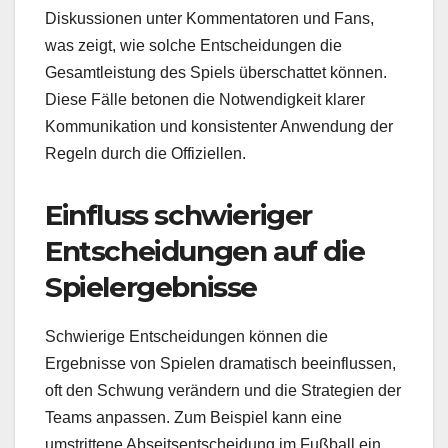
Diskussionen unter Kommentatoren und Fans,
was zeigt, wie solche Entscheidungen die
Gesamtleistung des Spiels überschattet können.
Diese Fälle betonen die Notwendigkeit klarer
Kommunikation und konsistenter Anwendung der
Regeln durch die Offiziellen.
Einfluss schwieriger
Entscheidungen auf die
Spielergebnisse
Schwierige Entscheidungen können die
Ergebnisse von Spielen dramatisch beeinflussen,
oft den Schwung verändern und die Strategien der
Teams anpassen. Zum Beispiel kann eine
umstrittene Abseitsentscheidung im Fußball ein