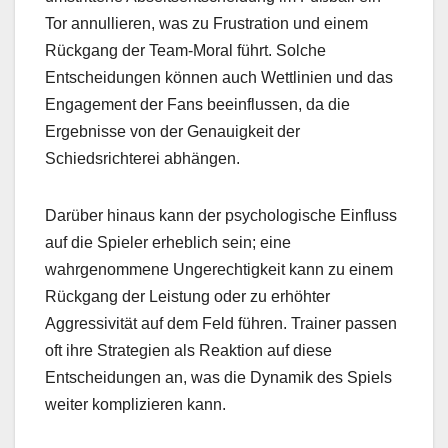
Tor annullieren, was zu Frustration und einem
Rückgang der Team-Moral führt. Solche
Entscheidungen können auch Wettlinien und das
Engagement der Fans beeinflussen, da die
Ergebnisse von der Genauigkeit der
Schiedsrichterei abhängen.
Darüber hinaus kann der psychologische Einfluss
auf die Spieler erheblich sein; eine
wahrgenommene Ungerechtigkeit kann zu einem
Rückgang der Leistung oder zu erhöhter
Aggressivität auf dem Feld führen. Trainer passen
oft ihre Strategien als Reaktion auf diese
Entscheidungen an, was die Dynamik des Spiels
weiter komplizieren kann.