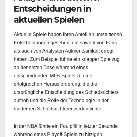
Entscheidungen in
aktuellen Spielen
Aktuelle Spiele haben ihren Anteil an umstrittenen
Entscheidungen gesehen, die sowohl von Fans
als auch von Analysten Aufmerksamkeit erregt
haben. Zum Beispiel führte ein knapper Spielzug
an der ersten Base während eines
entscheidenden MLB-Spiels zu einer
erfolgreichen Herausforderung, die die
ursprüngliche Entscheidung des Schiedsrichters
aufhob und die Rolle der Technologie in der
modernen Schiedsrichterei verdeutlichte.
In der NBA führte ein Foulpfiff in letzter Sekunde
während eines Playoff-Spiels zu hitzigen