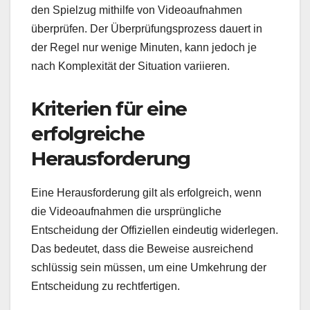
den Spielzug mithilfe von Videoaufnahmen
überprüfen. Der Überprüfungsprozess dauert in
der Regel nur wenige Minuten, kann jedoch je
nach Komplexität der Situation variieren.
Kriterien für eine
erfolgreiche
Herausforderung
Eine Herausforderung gilt als erfolgreich, wenn
die Videoaufnahmen die ursprüngliche
Entscheidung der Offiziellen eindeutig widerlegen.
Das bedeutet, dass die Beweise ausreichend
schlüssig sein müssen, um eine Umkehrung der
Entscheidung zu rechtfertigen.