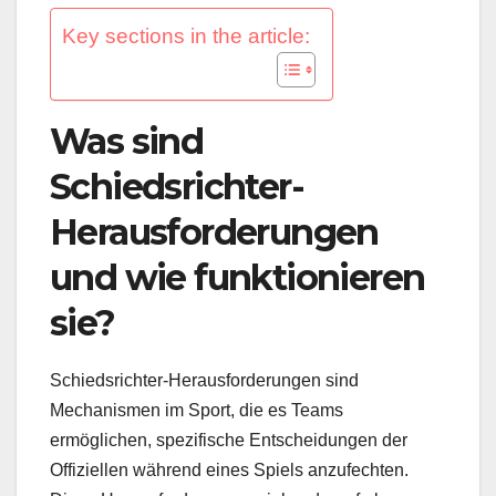
Key sections in the article:
Was sind
Schiedsrichter-
Herausforderungen
und wie funktionieren
sie?
Schiedsrichter-Herausforderungen sind
Mechanismen im Sport, die es Teams
ermöglichen, spezifische Entscheidungen der
Offiziellen während eines Spiels anzufechten.