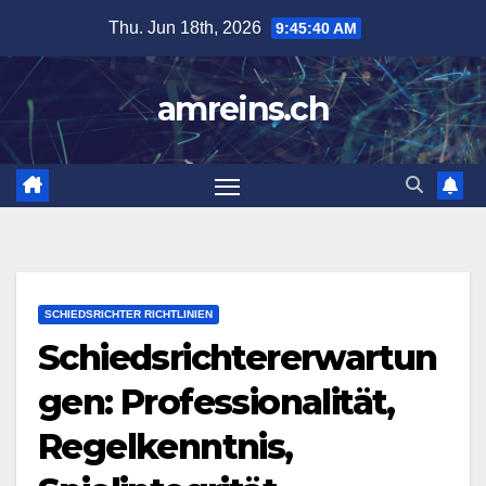
Skip
Thu. Jun 18th, 2026
9:45:42 AM
to
content
amreins.ch
SCHIEDSRICHTER RICHTLINIEN
Schiedsrichtererwartun
gen: Professionalität,
Regelkenntnis,