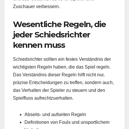
Zuschauer verbessern.
Wesentliche Regeln, die
jeder Schiedsrichter
kennen muss
Schiedsrichter sollten ein festes Verständnis der
wichtigsten Regeln haben, die das Spiel regeln.
Das Verständnis dieser Regeln hilft nicht nur,
präzise Entscheidungen zu treffen, sondern auch,
das Verhalten der Spieler zu steuern und den
Spielfluss aufrechtzuerhalten.
Abseits- und aufseiten Regeln
Definitionen von Fouls und unsportlichem