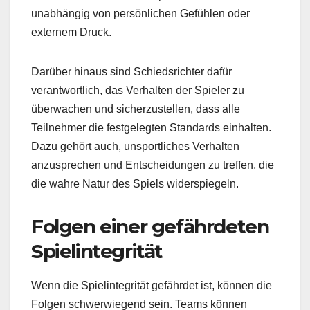
unabhängig von persönlichen Gefühlen oder
externem Druck.
Darüber hinaus sind Schiedsrichter dafür
verantwortlich, das Verhalten der Spieler zu
überwachen und sicherzustellen, dass alle
Teilnehmer die festgelegten Standards einhalten.
Dazu gehört auch, unsportliches Verhalten
anzusprechen und Entscheidungen zu treffen, die
die wahre Natur des Spiels widerspiegeln.
Folgen einer gefährdeten
Spielintegrität
Wenn die Spielintegrität gefährdet ist, können die
Folgen schwerwiegend sein. Teams können