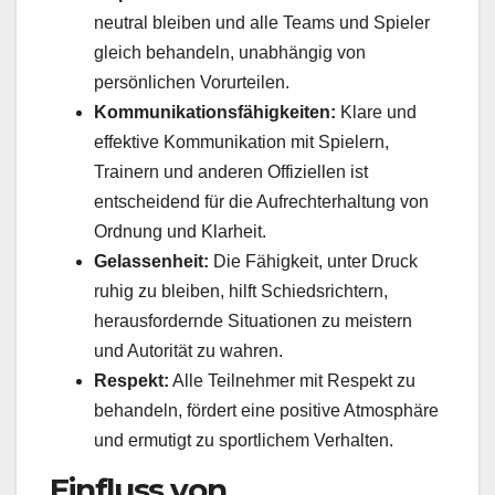
neutral bleiben und alle Teams und Spieler
gleich behandeln, unabhängig von
persönlichen Vorurteilen.
Kommunikationsfähigkeiten:
Klare und
effektive Kommunikation mit Spielern,
Trainern und anderen Offiziellen ist
entscheidend für die Aufrechterhaltung von
Ordnung und Klarheit.
Gelassenheit:
Die Fähigkeit, unter Druck
ruhig zu bleiben, hilft Schiedsrichtern,
herausfordernde Situationen zu meistern
und Autorität zu wahren.
Respekt:
Alle Teilnehmer mit Respekt zu
behandeln, fördert eine positive Atmosphäre
und ermutigt zu sportlichem Verhalten.
Einfluss von