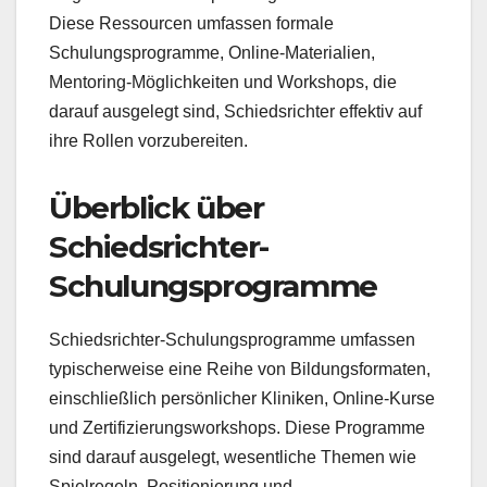
Diese Ressourcen umfassen formale
Schulungsprogramme, Online-Materialien,
Mentoring-Möglichkeiten und Workshops, die
darauf ausgelegt sind, Schiedsrichter effektiv auf
ihre Rollen vorzubereiten.
Überblick über
Schiedsrichter-
Schulungsprogramme
Schiedsrichter-Schulungsprogramme umfassen
typischerweise eine Reihe von Bildungsformaten,
einschließlich persönlicher Kliniken, Online-Kurse
und Zertifizierungsworkshops. Diese Programme
sind darauf ausgelegt, wesentliche Themen wie
Spielregeln, Positionierung und