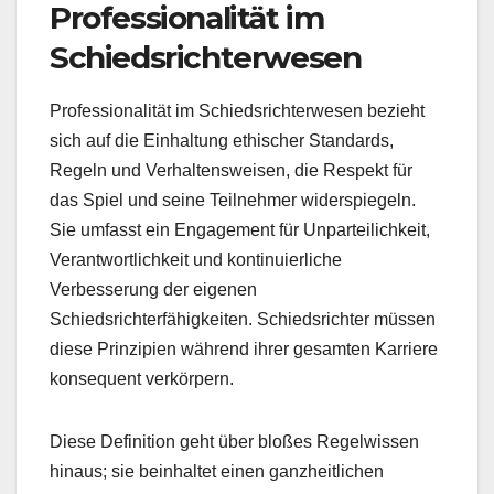
Professionalität im
Schiedsrichterwesen
Professionalität im Schiedsrichterwesen bezieht
sich auf die Einhaltung ethischer Standards,
Regeln und Verhaltensweisen, die Respekt für
das Spiel und seine Teilnehmer widerspiegeln.
Sie umfasst ein Engagement für Unparteilichkeit,
Verantwortlichkeit und kontinuierliche
Verbesserung der eigenen
Schiedsrichterfähigkeiten. Schiedsrichter müssen
diese Prinzipien während ihrer gesamten Karriere
konsequent verkörpern.
Diese Definition geht über bloßes Regelwissen
hinaus; sie beinhaltet einen ganzheitlichen