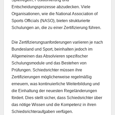
Entscheidungsprozesse abzudecken. Viele
Organisationen, wie die National Association of
Sports Officials (NASO), bieten strukturierte
Schulungen an, die zu einer Zertifizierung führen.
Die Zertifizierungsanforderungen variieren je nach
Bundesland und Sport, beinhalten jedoch im
Allgemeinen das Absolvieren spezifischer
Schulungsmodule und das Bestehen von
Prüfungen. Schiedsrichter müssen ihre
Zertifizierungen möglicherweise regelmäßig
erneuern, was kontinuierliche Weiterbildung und
die Einhaltung der neuesten Regeländerungen
fördert. Dies stellt sicher, dass Schiedsrichter über
das nötige Wissen und die Kompetenz in ihren
Schiedsrichteraufgaben verfügen.